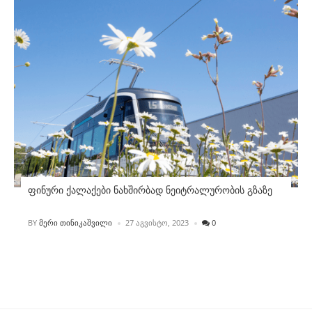
ფინური ქალაქები ნახშირბად ნეიტრალურობის გზაზე
POSTED
BY
ᲛᲔᲠᲘ ᲗᲘᲜᲘᲙᲐᲨᲕᲘᲚᲘ
27 ᲐᲒᲕᲘᲡᲢᲝ, 2023
0