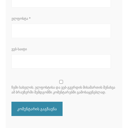
ᲔᲚᲤᲝᲡᲢᲐ
*
ᲕᲔᲑ-ᲡᲐᲘᲢᲘ
ᲩᲔᲛᲘ ᲡᲐᲮᲔᲚᲘᲡ. ᲔᲚᲤᲝᲡᲢᲘᲡᲐ ᲓᲐ ᲕᲔᲑ-ᲒᲕᲔᲠᲓᲘᲡ ᲛᲘᲡᲐᲛᲐᲠᲗᲘᲡ ᲨᲔᲜᲐᲮᲕᲐ
ᲐᲛ ᲑᲠᲐᲣᲖᲔᲠᲨᲘ ᲨᲔᲛᲓᲒᲝᲛᲨᲘ ᲙᲝᲛᲔᲜᲢᲐᲠᲔᲑᲨᲘ ᲒᲐᲛᲝᲡᲐᲧᲔᲜᲔᲑᲚᲐᲓ.