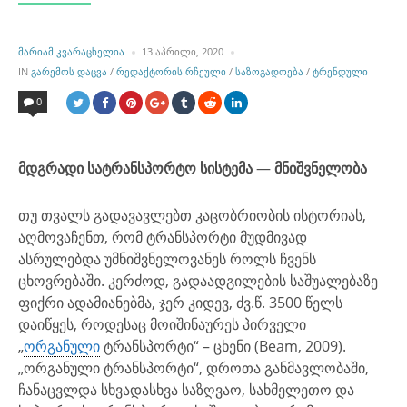
POSTED
ᲛᲐᲠᲘᲐᲛ ᲙᲕᲐᲠᲐᲪᲮᲔᲚᲘᲐ
13 ᲐᲞᲠᲘᲚᲘ, 2020
BY
POSTED
IN
ᲒᲐᲠᲔᲛᲝᲡ ᲓᲐᲪᲕᲐ
/
ᲠᲔᲓᲐᲥᲢᲝᲠᲘᲡ ᲠᲩᲔᲣᲚᲘ
/
ᲡᲐᲖᲝᲒᲐᲓᲝᲔᲑᲐ
/
ᲢᲠᲔᲜᲓᲣᲚᲘ
IN
0
მდგრადი სატრანსპორტო სისტემა
—
მნიშვნელობა
თუ თვალს გადავავლებთ კაცობრიობის ისტორიას,
აღმოვაჩენთ, რომ ტრანსპორტი მუდმივად
ასრულებდა უმნიშვნელოვანეს როლს ჩვენს
ცხოვრებაში. კერძოდ, გადაადგილების საშუალებაზე
ფიქრი ადამიანებმა, ჯერ კიდევ, ძვ.წ. 3500 წელს
დაიწყეს, როდესაც მოიშინაურეს პირველი
„
ორგანული
ტრანსპორტი“ – ცხენი (Beam, 2009).
„ორგანული ტრანსპორტი“, დროთა განმავლობაში,
ჩანაცვლდა სხვადასხვა საზღვაო, სახმელეთო და