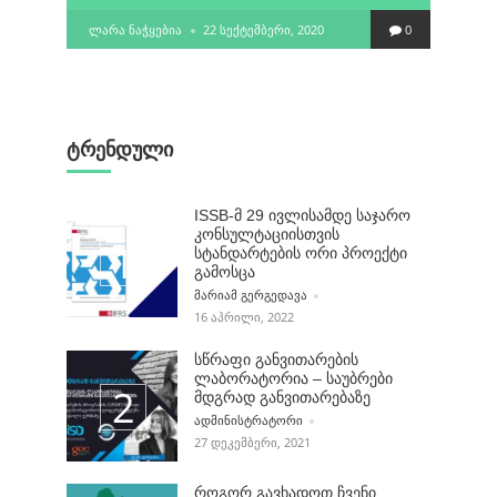
POSTED
ᲚᲐᲠᲐ ᲜᲐᲭᲧᲔᲑᲘᲐ
22 ᲡᲔᲥᲢᲔᲛᲑᲔᲠᲘ, 2020
0
BY
ტრენდული
ISSB-მ 29 ივლისამდე საჯარო
კონსულტაციისთვის
სტანდარტების ორი პროექტი
გამოსცა
POSTED BY
ᲛᲐᲠᲘᲐᲛ ᲒᲔᲠᲒᲔᲓᲐᲕᲐ
16 ᲐᲞᲠᲘᲚᲘ, 2022
სწრაფი განვითარების
ლაბორატორია – საუბრები
მდგრად განვითარებაზე
POSTED BY
ᲐᲓᲛᲘᲜᲘᲡᲢᲠᲐᲢᲝᲠᲘ
27 ᲓᲔᲙᲔᲛᲑᲔᲠᲘ, 2021
როგორ გავხადოთ ჩვენი