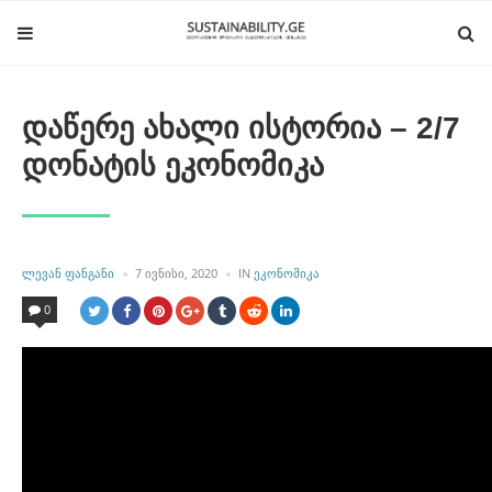
დაწერე ახალი ისტორია – 2/7
დონატის ეკონომიკა
POSTED
POSTED
ᲚᲔᲕᲐᲜ ᲤᲐᲜᲒᲐᲜᲘ
7 ᲘᲕᲜᲘᲡᲘ, 2020
IN
ᲔᲙᲝᲜᲝᲛᲘᲙᲐ
BY
IN
0