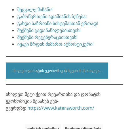
შეცვალე მიზანი!
გამოწვრთენი ადამიანის ბუნება!
გახდი საზრიანი სისტემასთან ერთად!
შექმენი გადანაწილებისთვის!
შექმენი რეგენერაციისთვის!
იყავი ზრდის მიმართ აგნოსტიკური!
ᲘᲮᲘᲚᲔᲗ ᲓᲝᲜᲐᲢᲘᲡ ᲔᲙᲝᲜᲝᲛᲘᲙᲘᲡ ᲩᲕᲔᲜᲘ ᲛᲘᲛᲝᲮᲘᲚᲕᲐ…
იხილეთ მეტი ქეით რევართისა და დონატის
ეკონომიკის შესახებ ვებ-
გვერდზე:
https://www.kateraworth.com/
ᲓᲝᲜᲐᲢᲘᲡ ᲔᲙᲝᲜᲝᲛᲘᲙᲐ
ᲛᲓᲒᲠᲐᲓᲘ ᲒᲐᲜᲕᲘᲗᲐᲠᲔᲑᲐ