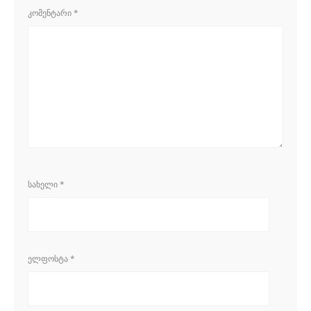
ᲙᲝᲛᲔᲜᲢᲐᲠᲘ
*
ᲡᲐᲮᲔᲚᲘ
*
ᲔᲚᲤᲝᲡᲢᲐ
*