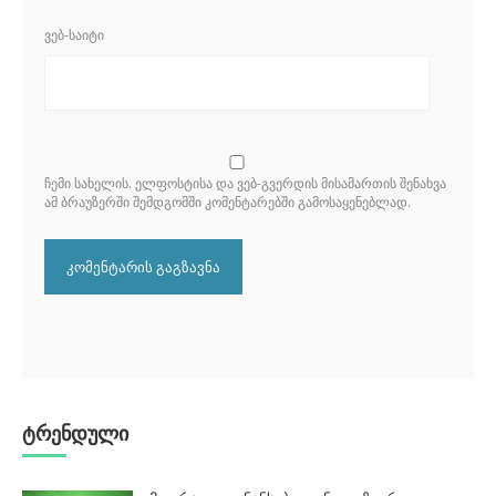
ᲕᲔᲑ-ᲡᲐᲘᲢᲘ
ᲩᲔᲛᲘ ᲡᲐᲮᲔᲚᲘᲡ. ᲔᲚᲤᲝᲡᲢᲘᲡᲐ ᲓᲐ ᲕᲔᲑ-ᲒᲕᲔᲠᲓᲘᲡ ᲛᲘᲡᲐᲛᲐᲠᲗᲘᲡ ᲨᲔᲜᲐᲮᲕᲐ
ᲐᲛ ᲑᲠᲐᲣᲖᲔᲠᲨᲘ ᲨᲔᲛᲓᲒᲝᲛᲨᲘ ᲙᲝᲛᲔᲜᲢᲐᲠᲔᲑᲨᲘ ᲒᲐᲛᲝᲡᲐᲧᲔᲜᲔᲑᲚᲐᲓ.
ტრენდული