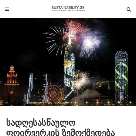
სადღესასწაულო
ფოირვერკის ზემოქმედება