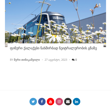
ფინური ქალაქები ნახშირბად ნეიტრალურობის გზაზე
POSTED
BY
ᲛᲔᲠᲘ ᲗᲘᲜᲘᲙᲐᲨᲕᲘᲚᲘ
27 ᲐᲒᲕᲘᲡᲢᲝ, 2023
0