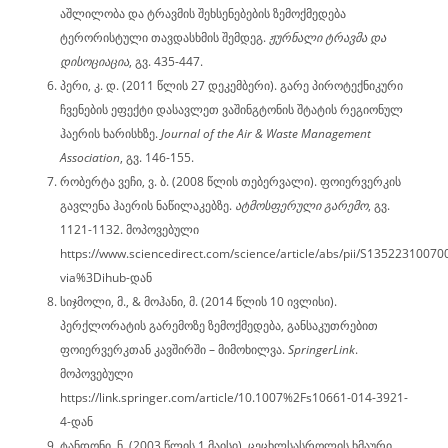
აშლილობა და ტრავმის შეხსენებების ზემოქმედება
ტერორისტული თავდასხმის შემდეგ.
ჟურნალი ტრავმა და
დისოციაცია
, გვ. 435-447.
პერი, კ. დ. (2011 წლის 27 დეკემბერი). გარე პიროტექნიკური
ჩვენების ეფექტი დასავლეთ ვაშინგტონის შტატის რეგიონულ
ჰაერის ხარისხზე.
Journal of the Air & Waste Management
Association
, გვ. 146-155.
რობერტა ვეჩი, ვ. ბ. (2008 წლის თებერვალი). ფოიერვერკის
გავლენა ჰაერის ნაწილაკებზე.
ატმოსფერული გარემო
, გვ.
1121-1132. მოპოვებული
https://www.sciencedirect.com/science/article/abs/pii/S1352231007
via%3Dihub-დან
სიჯმოლი, მ., & მოჰანი, მ. (2014 წლის 10 ივლისი).
პერქლორატის გარემოზე ზემოქმედება, განსაკუთრებით
ფოიერვერკთან კავშირში – მიმოხილვა.
SpringerLink
.
მოპოვებული
https://link.springer.com/article/10.1007%2Fs10661-014-3921-
4-დან
ტანდონი, ნ. (2003 წლის 1 მაისი). ცეცხლსასროლის ხმაური.