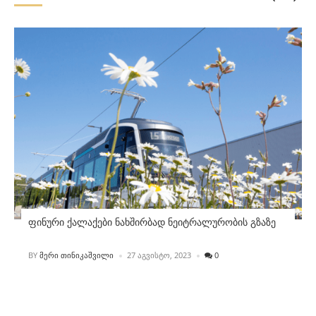
ფინური ქალაქები ნახშირბად ნეიტრალურობის გზაზე
POSTED
BY
ᲛᲔᲠᲘ ᲗᲘᲜᲘᲙᲐᲨᲕᲘᲚᲘ
27 ᲐᲒᲕᲘᲡᲢᲝ, 2023
0