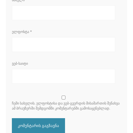
ᲔᲚᲤᲝᲡᲢᲐ
*
ᲕᲔᲑ-ᲡᲐᲘᲢᲘ
ᲩᲔᲛᲘ ᲡᲐᲮᲔᲚᲘᲡ. ᲔᲚᲤᲝᲡᲢᲘᲡᲐ ᲓᲐ ᲕᲔᲑ-ᲒᲕᲔᲠᲓᲘᲡ ᲛᲘᲡᲐᲛᲐᲠᲗᲘᲡ ᲨᲔᲜᲐᲮᲕᲐ
ᲐᲛ ᲑᲠᲐᲣᲖᲔᲠᲨᲘ ᲨᲔᲛᲓᲒᲝᲛᲨᲘ ᲙᲝᲛᲔᲜᲢᲐᲠᲔᲑᲨᲘ ᲒᲐᲛᲝᲡᲐᲧᲔᲜᲔᲑᲚᲐᲓ.