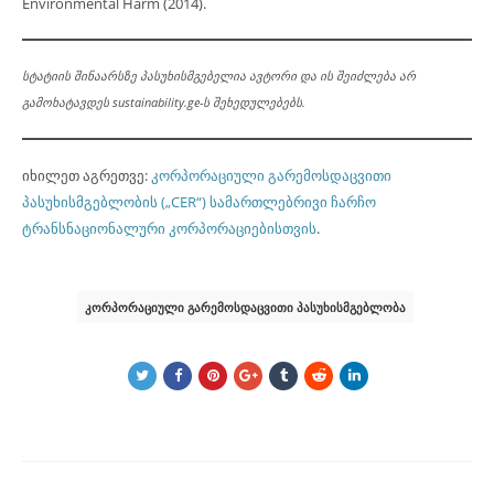
Environmental Harm (2014).
სტატიის შინაარსზე პასუხისმგებელია ავტორი და ის შეიძლება არ
გამოხატავდეს sustainability.ge-ს შეხედულებებს.
იხილეთ აგრეთვე:
კორპორაციული გარემოსდაცვითი
პასუხისმგებლობის („CER“) სამართლებრივი ჩარჩო
ტრანსნაციონალური კორპორაციებისთვის
.
ᲙᲝᲠᲞᲝᲠᲐᲪᲘᲣᲚᲘ ᲒᲐᲠᲔᲛᲝᲡᲓᲐᲪᲕᲘᲗᲘ ᲞᲐᲡᲣᲮᲘᲡᲛᲒᲔᲑᲚᲝᲑᲐ