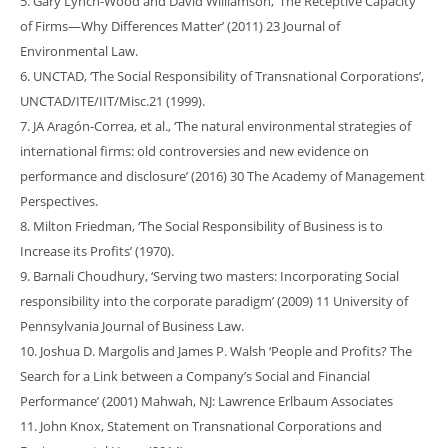
5. Gary Lynch-Wood and David Williamson, ‘The Receptive Capacity
of Firms—Why Differences Matter’ (2011) 23 Journal of
Environmental Law.
6. UNCTAD, ‘The Social Responsibility of Transnational Corporations’,
UNCTAD/ITE/IIT/Misc.21 (1999).
7. JA Aragón-Correa, et al., ‘The natural environmental strategies of
international firms: old controversies and new evidence on
performance and disclosure’ (2016) 30 The Academy of Management
Perspectives.
8. Milton Friedman, ‘The Social Responsibility of Business is to
Increase its Profits’ (1970).
9. Barnali Choudhury, ‘Serving two masters: Incorporating Social
responsibility into the corporate paradigm’ (2009) 11 University of
Pennsylvania Journal of Business Law.
10. Joshua D. Margolis and James P. Walsh ‘People and Profits? The
Search for a Link between a Company’s Social and Financial
Performance’ (2001) Mahwah, NJ: Lawrence Erlbaum Associates
11. John Knox, Statement on Transnational Corporations and