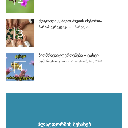
მდგრადი განვითარების ისტორია
POSTED BY
ᲛᲐᲠᲘᲐᲛ ᲒᲔᲠᲒᲔᲓᲐᲕᲐ
7 ᲛᲐᲠᲢᲘ, 2021
ბიომრავალფეროვნება – ტესტი
POSTED BY
ᲐᲓᲛᲘᲜᲘᲡᲢᲠᲐᲢᲝᲠᲘ
20 ᲝᲥᲢᲝᲛᲑᲔᲠᲘ, 2020
პლატფორმის შესახებ