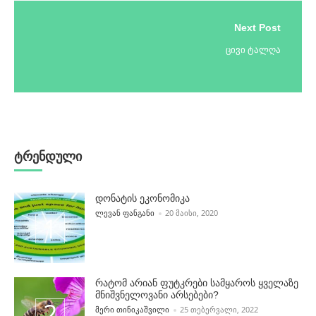
Next Post
ცივი ტალღა
ტრენდული
დონატის ეკონომიკა
POSTED BY
ᲚᲔᲕᲐᲜ ᲤᲐᲜᲒᲐᲜᲘ
20 ᲛᲐᲘᲡᲘ, 2020
რატომ არიან ფუტკრები სამყაროს ყველაზე
მნიშვნელოვანი არსებები?
POSTED BY
ᲛᲔᲠᲘ ᲗᲘᲜᲘᲙᲐᲨᲕᲘᲚᲘ
25 ᲗᲔᲑᲔᲠᲕᲐᲚᲘ, 2022