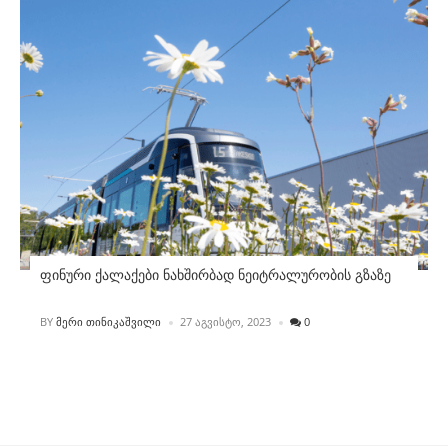
ფინური ქალაქები ნახშირბად ნეიტრალურობის გზაზე
POSTED
BY
ᲛᲔᲠᲘ ᲗᲘᲜᲘᲙᲐᲨᲕᲘᲚᲘ
27 ᲐᲒᲕᲘᲡᲢᲝ, 2023
0