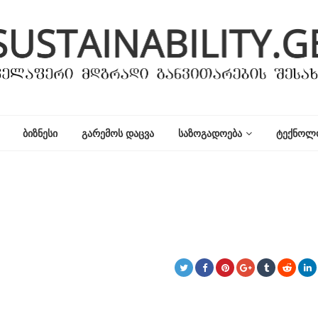
ᲑᲘᲖᲜᲔᲡᲘ
ᲒᲐᲠᲔᲛᲝᲡ ᲓᲐᲪᲕᲐ
ᲡᲐᲖᲝᲒᲐᲓᲝᲔᲑᲐ
ᲢᲔᲥᲜᲝᲚ