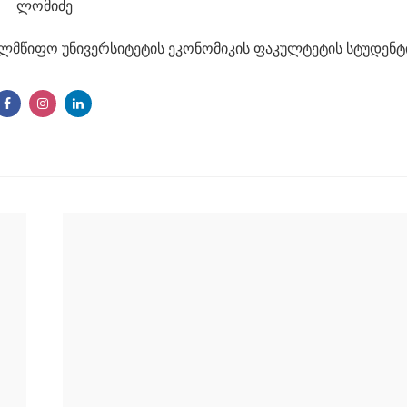
ელმწიფო უნივერსიტეტის ეკონომიკის ფაკულტეტის სტუდენტ