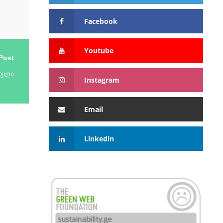
Facebook
Youtube
Post
ბული
Instagram
Email
Linkedin