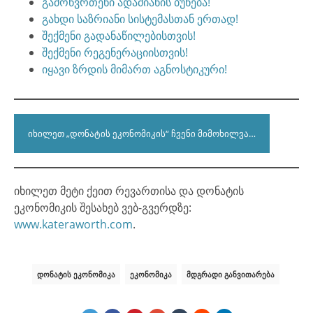
გამოწვრთენი ადამიანის ბუნება!
გახდი საზრიანი სისტემასთან ერთად!
შექმენი გადანაწილებისთვის!
შექმენი რეგენერაციისთვის!
იყავი ზრდის მიმართ აგნოსტიკური!
ᲘᲮᲘᲚᲔᲗ „ᲓᲝᲜᲐᲢᲘᲡ ᲔᲙᲝᲜᲝᲛᲘᲙᲘᲡ“ ᲩᲕᲔᲜᲘ ᲛᲘᲛᲝᲮᲘᲚᲕᲐ…
იხილეთ მეტი ქეით რევართისა და დონატის
ეკონომიკის შესახებ ვებ-გვერდზე:
www.kateraworth.com
.
ᲓᲝᲜᲐᲢᲘᲡ ᲔᲙᲝᲜᲝᲛᲘᲙᲐ
ᲔᲙᲝᲜᲝᲛᲘᲙᲐ
ᲛᲓᲒᲠᲐᲓᲘ ᲒᲐᲜᲕᲘᲗᲐᲠᲔᲑᲐ