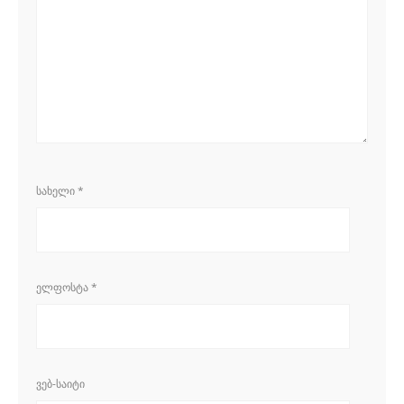
ᲡᲐᲮᲔᲚᲘ
*
ᲔᲚᲤᲝᲡᲢᲐ
*
ᲕᲔᲑ-ᲡᲐᲘᲢᲘ