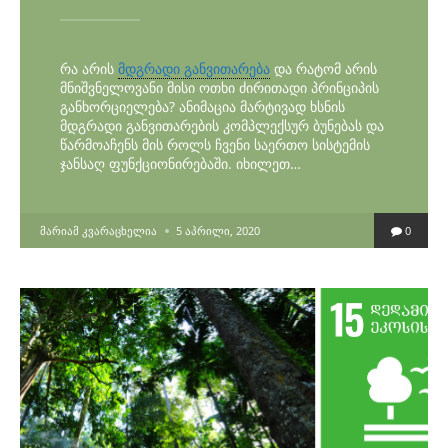
რა არის
მდგრადი განვითარება
და რატომ არის
მნიშვნელოვანი მისი ოთხი ძირითადი პრინციპის
განხორციელება? ანიმაცია მარტივად ხსნის
მდგრადი განვითარების კომპლექსურ ბუნებას და
წარმოაჩენს მის როლს ჩვენი საერთო სისტემის
ჯანსაღ ფუნქციონირებაში. იხილეთ…
POSTED
ᲛᲐᲠᲘᲐᲛ ᲙᲕᲐᲠᲐᲪᲮᲔᲚᲘᲐ
5 ᲐᲞᲠᲘᲚᲘ, 2020
0
BY