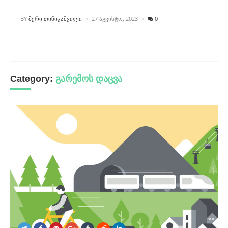
POSTED
BY
ᲛᲔᲠᲘ ᲗᲘᲜᲘᲙᲐᲨᲕᲘᲚᲘ
27 ᲐᲒᲕᲘᲡᲢᲝ, 2023
0
Category:
გარემოს დაცვა