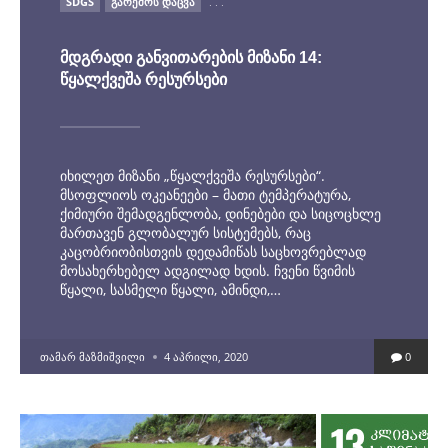
SDGS
ᲒᲐᲠᲔᲛᲝᲡ ᲓᲐᲪᲕᲐ
. . .
IN
მდგრადი განვითარების მიზანი 14:
წყალქვეშა რესურსები
იხილეთ მიზანი „წყალქვეშა რესურსები“.
მსოფლიოს ოკეანეები – მათი ტემპერატურა,
ქიმიური შემადგენლობა, დინებები და სიცოცხლე
მართავენ გლობალურ სისტემებს, რაც
კაცობრიობისთვის დედამიწას საცხოვრებლად
მოსახერხებელ ადგილად ხდის. ჩვენი წვიმის
წყალი, სასმელი წყალი, ამინდი,…
POSTED
ᲗᲐᲛᲐᲠ ᲛᲐᲖᲛᲘᲨᲕᲘᲚᲘ
4 ᲐᲞᲠᲘᲚᲘ, 2020
0
BY