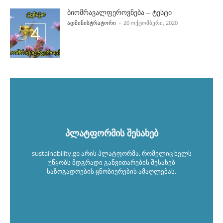
ბიომრავალფეროვნება – ტესტი
POSTED BY
ᲐᲓᲛᲘᲜᲘᲡᲢᲠᲐᲢᲝᲠᲘ
20 ᲝᲥᲢᲝᲛᲑᲔᲠᲘ, 2020
პლატფორმის შესახებ
sustainability.ge არის პლატფორმა, რომელიც ხელს
უწყობს მდგრადი განვითარების შესახებ
საზოგადოების ცნობიერების ამაღლებას.