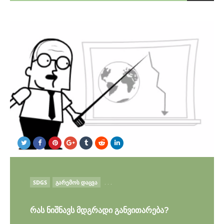
POSTED
SDGS
ᲒᲐᲠᲔᲛᲝᲡ ᲓᲐᲪᲕᲐ
. . .
IN
რას ნიშნავს მდგრადი განვითარება?