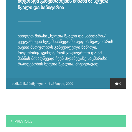
მდგრადი განვითარების მიზანი 6: სუფთა
წყალი და სანიტარია
იხილეთ მიზანი „სუფთა წყალი და სანიტარია“.
ყველასთვის ხელმისაწვდომი სუფთა წყალი არის
ისეთი მსოფლიოს განუყოფელი ნაწილი,
როგორშიც გვინდა, რომ ვიცხოვროთ და ამ
მიზნის მისაღწევად ჩვენ პლანეტაზე საკმარისი
რაოდენობის სუფთა წყალია. მიუხედავად…
POSTED
ᲗᲐᲛᲐᲠ ᲛᲐᲖᲛᲘᲨᲕᲘᲚᲘ
4 ᲐᲞᲠᲘᲚᲘ, 2020
0
BY
ჩანაწერების
PREVIOUS
გვერდებათ