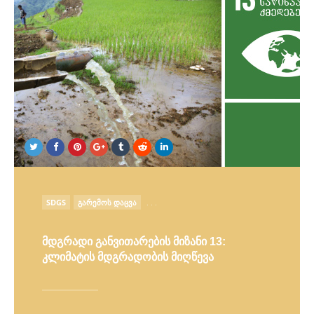
POSTED
SDGS
ᲒᲐᲠᲔᲛᲝᲡ ᲓᲐᲪᲕᲐ
. . .
IN
მდგრადი განვითარების მიზანი 13:
კლიმატის მდგრადობის მიღწევა