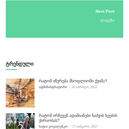
Next Post
ლაგუნა
ტრენდული
რატომ იწურება მსოფლიოში ქვიშა?
POSTED BY
ᲐᲓᲛᲘᲜᲘᲡᲢᲠᲐᲢᲝᲠᲘ
26 ᲐᲞᲠᲘᲚᲘ, 2022
რატომ ირჩევენ ადამიანები ნაძვის ხეების
ქირაობას?
POSTED BY
ᲮᲐᲢᲘᲐ ᲙᲝᲕᲐᲚᲔᲜᲙᲝ
17 ᲘᲐᲜᲕᲐᲠᲘ, 2021