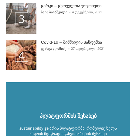
ცირკი – ცხოველთა ჯოჯოხეთი
POSTED BY
ᲑᲔᲥᲐ ᲑᲐᲘᲐᲨᲕᲘᲚᲘ
4 ᲓᲔᲙᲔᲛᲑᲔᲠᲘ, 2021
Covid-19 – შიმშილის პანდემია
POSTED BY
ᲒᲕᲐᲜᲪᲐ ᲚᲝᲛᲘᲫᲔ
27 ᲗᲔᲑᲔᲠᲕᲐᲚᲘ, 2021
პლატფორმის შესახებ
sustainability.ge არის პლატფორმა, რომელიც ხელს
უწყობს მდგრადი განვითარების შესახებ