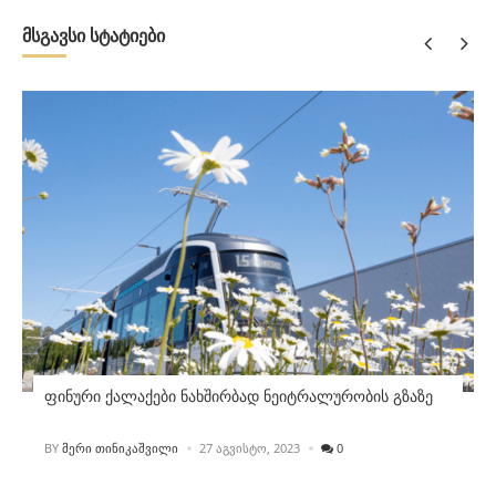
მსგავსი სტატიები
ფინური ქალაქები ნახშირბად ნეიტრალურობის გზაზე
POSTED
BY
ᲛᲔᲠᲘ ᲗᲘᲜᲘᲙᲐᲨᲕᲘᲚᲘ
27 ᲐᲒᲕᲘᲡᲢᲝ, 2023
0