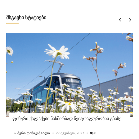
მსგავსი სტატიები
ფინური ქალაქები ნახშირბად ნეიტრალურობის გზაზე
POSTED
BY
ᲛᲔᲠᲘ ᲗᲘᲜᲘᲙᲐᲨᲕᲘᲚᲘ
27 ᲐᲒᲕᲘᲡᲢᲝ, 2023
0