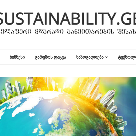
ᲑᲘᲖᲜᲔᲡᲘ
ᲒᲐᲠᲔᲛᲝᲡ ᲓᲐᲪᲕᲐ
ᲡᲐᲖᲝᲒᲐᲓᲝᲔᲑᲐ
ᲢᲔᲥᲜᲝᲚ