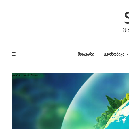
ᲛᲗᲐᲕᲐᲠᲘ
ᲔᲙᲝᲜᲝᲛᲘᲙᲐ