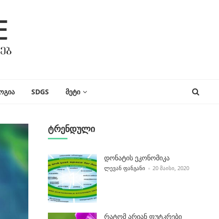
ᲝᲒᲘᲐ
SDGS
ᲛᲔᲢᲘ
ტრენდული
დონატის ეკონომიკა
POSTED BY
ᲚᲔᲕᲐᲜ ᲤᲐᲜᲒᲐᲜᲘ
20 ᲛᲐᲘᲡᲘ, 2020
რატომ არიან ფუტკრები