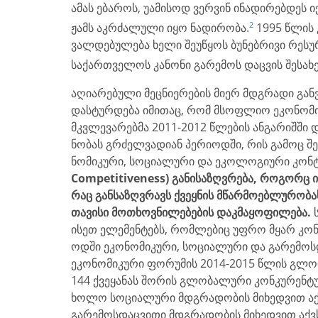
ამას ებაროს, უამისოდ ვერვინ ინადირებდეს 
2
ჟამს აკრძალული იყო ნადირობა.
1995 წლის 
ვალდებულება ხელი შეუწყოს ბუნებრივი რესუ
საქართველოს კანონი გარემოს დაცვის შესახე
აღიარებული მეცნიერების მიერ მდგრადი გა
დასტურდება იმითაც, რომ მსოფ­ლიო ეკო­ნო­მი­კუ­
მკვლე­ვა­რებ­მა 2011-2012 წლე­ბის ან­გა­რიშ­ში დი­
ნო­ბას გრძელ­ვა­დი­ან პე­რი­ოდ­ში, რის გა­მოც შე­ი
ნო­მი­კუ­რი, სო­ცი­ა­ლუ­რი და ეკო­ლო­გი­უ­რი კონ­
Competitiveness) გა­ნი­საზ­ღვრე­ბა, რო­გორც ინ­
რაც გან­საზ­ღვრავს ქვეყ­ნის მწარ­მო­ებ­ლუ­რო­ბა
თა­ვი­სი მოთ­ხოვ­ნი­ლე­ბე­ბის დაკ­მა­ყო­ფი­ლე­ბა.
ისეთ ელე­მენ­ტებს, რომ­ლე­ბიც უფ­რო მყარ კონ­კუ
ოდ­ში ეკო­ნო­მი­კუ­რი, სო­ცი­ა­ლუ­რი და გა­რე­
ეკონომიკური ფორუმის 2014-2015 წლის გლო
144 ქვეყანას შორის გლობალური კონკურენტუნ
ხოლო სოციალური მდგრადობის მიხედვით აქვს
გარემოსდაცვითი მდგრადობის მიხედვით აქვ