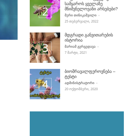
სამყაროს ყველაზე
მნიშვნელოვანი არსებები?
POSTED BY
ᲛᲔᲠᲘ ᲗᲘᲜᲘᲙᲐᲨᲕᲘᲚᲘ
25 ᲗᲔᲑᲔᲠᲕᲐᲚᲘ, 2022
მდგრადი განვითარების
ისტორია
POSTED BY
ᲛᲐᲠᲘᲐᲛ ᲒᲔᲠᲒᲔᲓᲐᲕᲐ
7 ᲛᲐᲠᲢᲘ, 2021
ბიომრავალფეროვნება –
ტესტი
POSTED BY
ᲐᲓᲛᲘᲜᲘᲡᲢᲠᲐᲢᲝᲠᲘ
20 ᲝᲥᲢᲝᲛᲑᲔᲠᲘ, 2020