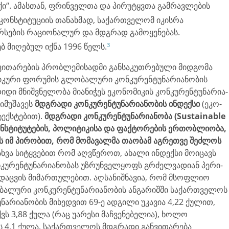
იქი“. ამასთან, ფრინველთა და პირუტყვთა გამრავლების
კონსტიტუციის თანახმად, საქართველომ იკისრა
რსების რაციონალურ და მდგრად გამოყენებას.
3
ბ მიღებულ იქნა 1996 წელს.
ნვითარების პრობლემისადმი განსაკუთრებული მიდგომა
რი ფო­რუ­მის გლო­ბა­ლუ­რი კონ­კუ­რენ­ტუ­ნა­რი­ა­ნო­ბის
დი მნიშ­ვნე­ლო­ბა მი­ა­ნი­ჭეს ეკო­ნო­მი­კის კონ­კუ­რენ­ტუ­ნა­რი­ა­
­მუ­შა­ვეს
მდგრა­დი კონ­კუ­რენ­ტუ­ნა­რი­ა­ნო­ბის ინ­დექ­სი
(ეკო­
ტექ­სტე­ბით).
მდგრა­დი კონ­კუ­რენ­ტუ­ნა­რი­ა­ნო­ბა (Sustainable
სტი­ტუ­ტე­ბის, პო­ლი­ტი­კი­სა და ფაქ­ტო­რე­ბის ერ­თობ­ლი­ო­ბა,
ს იმ პი­რო­ბით, რომ მო­მა­ვალ­მა თა­ო­ბამ აგ­რეთ­ვე შეძ­ლოს
სხვა სიტ­ყვე­ბით რომ აღ­ვწე­როთ, ახა­ლი ინ­დექ­სი მო­ი­ცავს
­რენ­ტუ­ნა­რი­ა­ნო­ბას უზ­რუნ­ველ­ყოფს გრძელ­ვა­დი­ან პე­რი­
მოს­დაც­ვის მი­მარ­თუ­ლე­ბით. აღსანიშნავია, რომ მსოფლიო
ბალური კონკურენტუნარიანობის ანგარიშში საქართველოს
არიანობის მიხედვით 69-ე ადგილი უკავია 4,22 ქულით,
 3,88 ქულა (რაც უარესი მაჩვენებელია), ხოლო
ს 4,1 ქულა, საქართველოს მდგრადი განვითარება