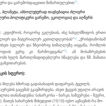
11
ური და გარე­მოს­დაცვითი მიმართულებით
.
ბი, პლანეტა, აბსოლუტურად თავსებადია ძლიერი
ური-პოლიტიკური გარემო, ეკო­ლოგია) და აღწერს
ს: „ვფიქრობ, როგორც ეკლესიას, ისე სახელმწიფოს ერთი
12
ს სულიერ და მატერიალურ კეთილდღეობას“
. „ქრისტიანობამ
ისეთ სულიერ და ზნეობრივ სიმაღლეზე აიყვანა, რომლის
12
ფიას ვერც კი წარმოედგინა“
. ამ მოსაზრებების
ობს ხელს მართლმადიდებლური სწავლება და წმ. მამათა
 განვითარებას.
იკის სფერო):
 მიღება ხშირად გადასახადის დაფარ­ვას, ტყუილს,
ურების გაცემას უკავშირდება. ასეთ ქცევას უფალი არავის
ლთა თანანადებსა: სახარკოსა – ხარკი, საზუერესა – ზუერი,
. მა­თეს სა­ხა­რე­ბის მიხედვით (10;10) იე­სო აგ­ზავ­ნის რა მო­