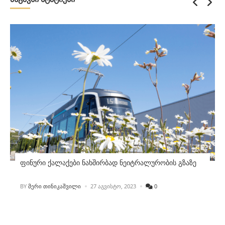
ფინური ქალაქები ნახშირბად ნეიტრალურობის გზაზე
POSTED
BY
ᲛᲔᲠᲘ ᲗᲘᲜᲘᲙᲐᲨᲕᲘᲚᲘ
27 ᲐᲒᲕᲘᲡᲢᲝ, 2023
0