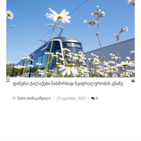
ფინური ქალაქები ნახშირბად ნეიტრალურობის გზაზე
POSTED
BY
ᲛᲔᲠᲘ ᲗᲘᲜᲘᲙᲐᲨᲕᲘᲚᲘ
27 ᲐᲒᲕᲘᲡᲢᲝ, 2023
0