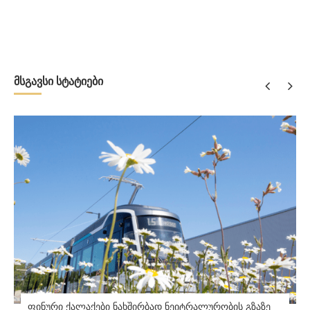
მსგავსი სტატიები
ფინური ქალაქები ნახშირბად ნეიტრალურობის გზაზე