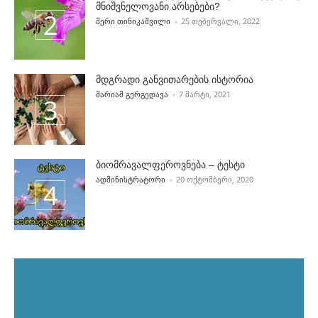
მნიშვნელოვანი არსებები?
POSTED BY
ᲛᲔᲠᲘ ᲗᲘᲜᲘᲙᲐᲨᲕᲘᲚᲘ
25 ᲗᲔᲑᲔᲠᲕᲐᲚᲘ, 2022
მდგრადი განვითარების ისტორია
POSTED BY
ᲛᲐᲠᲘᲐᲛ ᲒᲔᲠᲒᲔᲓᲐᲕᲐ
7 ᲛᲐᲠᲢᲘ, 2021
ბიომრავალფეროვნება – ტესტი
POSTED BY
ᲐᲓᲛᲘᲜᲘᲡᲢᲠᲐᲢᲝᲠᲘ
20 ᲝᲥᲢᲝᲛᲑᲔᲠᲘ, 2020