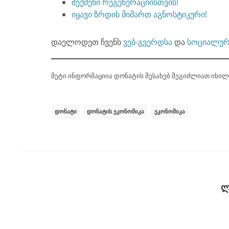
შექმენი რეგენერაციისთვის!
იყავი ზრდის მიმართ აგნოსტიკური!
დაელოდეთ ჩვენს
ვებ-გვერდსა
და
სოციალურ
მეტი ინფორმაციია დონატის შესახებ შეგიძლიათ იხი
ᲓᲝᲜᲐᲢᲘ
ᲓᲝᲜᲐᲢᲘᲡ ᲔᲙᲝᲜᲝᲛᲘᲙᲐ
ᲔᲙᲝᲜᲝᲛᲘᲙᲐ
ლ