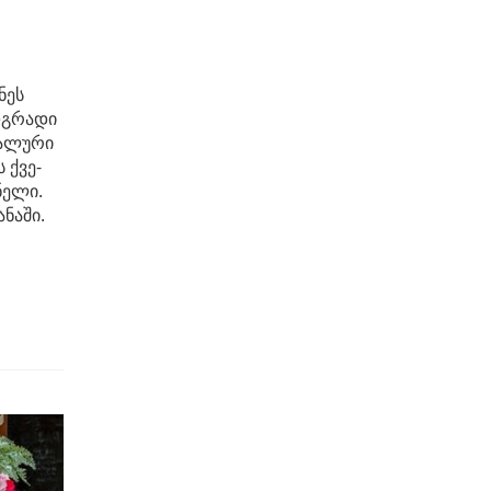
ნეს
დგრადი
ბალური
 ქვე-
ნელი.
ნაში.