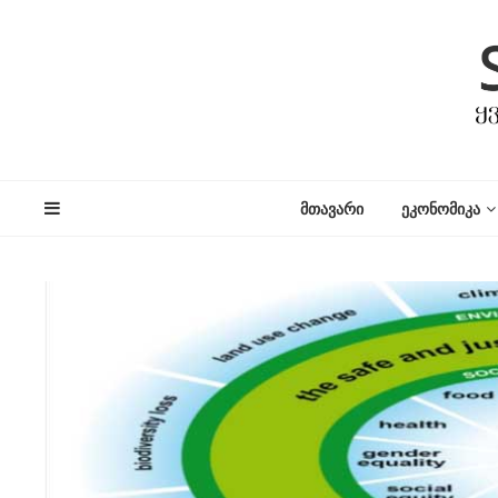
ᲛᲗᲐᲕᲐᲠᲘ
ᲔᲙᲝᲜᲝᲛᲘᲙᲐ