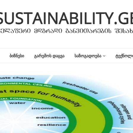
ᲑᲘᲖᲜᲔᲡᲘ
ᲒᲐᲠᲔᲛᲝᲡ ᲓᲐᲪᲕᲐ
ᲡᲐᲖᲝᲒᲐᲓᲝᲔᲑᲐ
ᲢᲔᲥᲜᲝᲚ