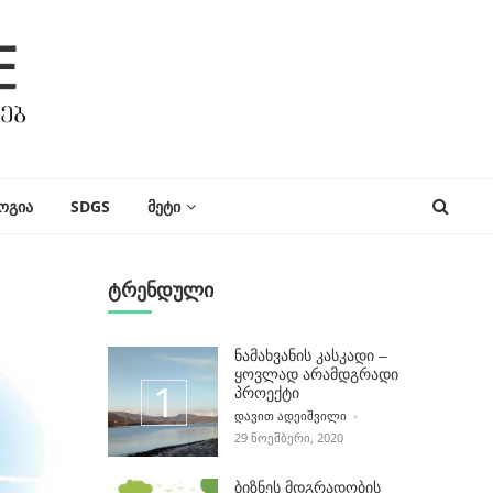
ᲝᲒᲘᲐ
SDGS
ᲛᲔᲢᲘ
ტრენდული
ნამახვანის კასკადი –
ყოვლად არამდგრადი
პროექტი
POSTED BY
ᲓᲐᲕᲘᲗ ᲐᲓᲔᲘᲨᲕᲘᲚᲘ
29 ᲜᲝᲔᲛᲑᲔᲠᲘ, 2020
ბიზნეს მდგრადობის