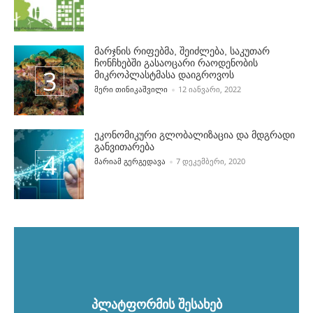
მარჯნის რიფებმა, შეიძლება, საკუთარ
ჩონჩხებში გასაოცარი რაოდენობის
მიკროპლასტმასა დაიგროვოს
POSTED BY
ᲛᲔᲠᲘ ᲗᲘᲜᲘᲙᲐᲨᲕᲘᲚᲘ
12 ᲘᲐᲜᲕᲐᲠᲘ, 2022
ეკონომიკური გლობალიზაცია და მდგრადი
განვითარება
POSTED BY
ᲛᲐᲠᲘᲐᲛ ᲒᲔᲠᲒᲔᲓᲐᲕᲐ
7 ᲓᲔᲙᲔᲛᲑᲔᲠᲘ, 2020
პლატფორმის შესახებ