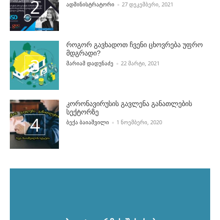
POSTED BY
ᲐᲓᲛᲘᲜᲘᲡᲢᲠᲐᲢᲝᲠᲘ
27 ᲓᲔᲙᲔᲛᲑᲔᲠᲘ, 2021
როგორ გავხადოთ ჩვენი ცხოვრება უფრო
მდგრადი?
POSTED BY
ᲛᲐᲠᲘᲐᲛ ᲓᲐᲓᲣᲜᲐᲫᲔ
22 ᲛᲐᲠᲢᲘ, 2021
კორონავირუსის გავლენა განათლების
სექტორზე
POSTED BY
ᲑᲔᲥᲐ ᲑᲐᲘᲐᲨᲕᲘᲚᲘ
1 ᲜᲝᲔᲛᲑᲔᲠᲘ, 2020