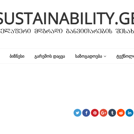
ᲑᲘᲖᲜᲔᲡᲘ
ᲒᲐᲠᲔᲛᲝᲡ ᲓᲐᲪᲕᲐ
ᲡᲐᲖᲝᲒᲐᲓᲝᲔᲑᲐ
ᲢᲔᲥᲜᲝᲚ