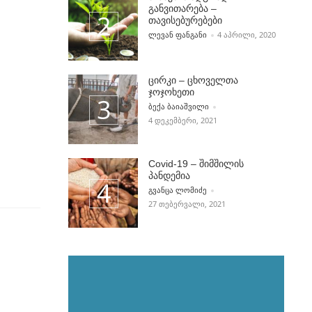
განვითარება –
თავისებურებები
POSTED BY
ᲚᲔᲕᲐᲜ ᲤᲐᲜᲒᲐᲜᲘ
4 ᲐᲞᲠᲘᲚᲘ, 2020
ცირკი – ცხოველთა
ჯოჯოხეთი
POSTED BY
ᲑᲔᲥᲐ ᲑᲐᲘᲐᲨᲕᲘᲚᲘ
4 ᲓᲔᲙᲔᲛᲑᲔᲠᲘ, 2021
Covid-19 – შიმშილის
პანდემია
POSTED BY
ᲒᲕᲐᲜᲪᲐ ᲚᲝᲛᲘᲫᲔ
27 ᲗᲔᲑᲔᲠᲕᲐᲚᲘ, 2021