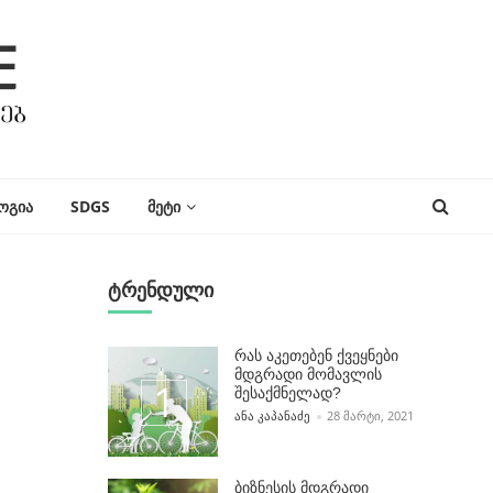
ᲝᲒᲘᲐ
SDGS
ᲛᲔᲢᲘ
ტრენდული
რას აკეთებენ ქვეყნები
მდგრადი მომავლის
შესაქმნელად?
POSTED BY
ᲐᲜᲐ ᲙᲐᲞᲐᲜᲐᲫᲔ
28 ᲛᲐᲠᲢᲘ, 2021
ბიზნესის მდგრადი