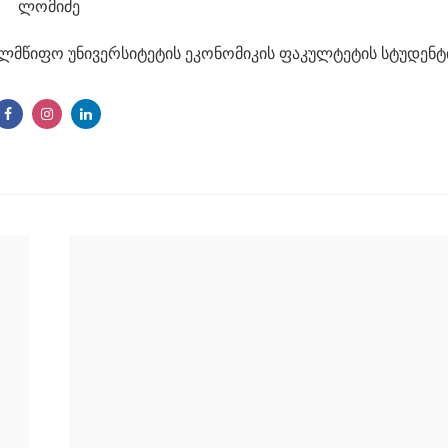
ელმწიფო უნივერსიტეტის ეკონომიკის ფაკულტეტის სტუდენტ