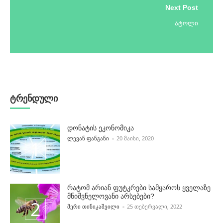
Next Post
ატოლი
ტრენდული
დონატის ეკონომიკა
POSTED BY
ᲚᲔᲕᲐᲜ ᲤᲐᲜᲒᲐᲜᲘ
20 ᲛᲐᲘᲡᲘ, 2020
რატომ არიან ფუტკრები სამყაროს ყველაზე
მნიშვნელოვანი არსებები?
POSTED BY
ᲛᲔᲠᲘ ᲗᲘᲜᲘᲙᲐᲨᲕᲘᲚᲘ
25 ᲗᲔᲑᲔᲠᲕᲐᲚᲘ, 2022