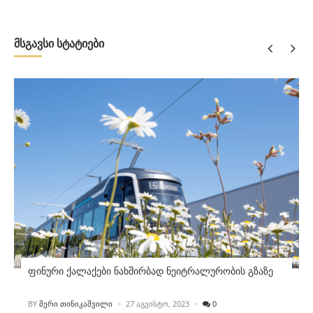
მსგავსი სტატიები
ფინური ქალაქები ნახშირბად ნეიტრალურობის გზაზე
POSTED
BY
ᲛᲔᲠᲘ ᲗᲘᲜᲘᲙᲐᲨᲕᲘᲚᲘ
27 ᲐᲒᲕᲘᲡᲢᲝ, 2023
0