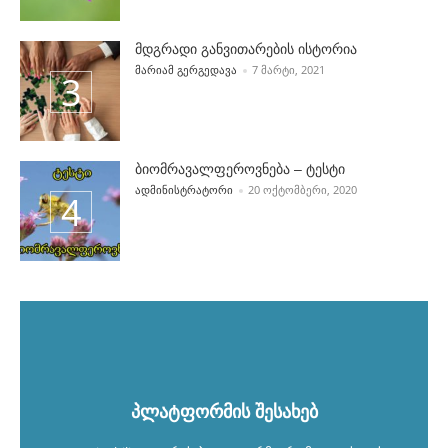
მდგრადი განვითარების ისტორია
POSTED BY
ᲛᲐᲠᲘᲐᲛ ᲒᲔᲠᲒᲔᲓᲐᲕᲐ
7 ᲛᲐᲠᲢᲘ, 2021
ბიომრავალფეროვნება – ტესტი
POSTED BY
ᲐᲓᲛᲘᲜᲘᲡᲢᲠᲐᲢᲝᲠᲘ
20 ᲝᲥᲢᲝᲛᲑᲔᲠᲘ, 2020
პლატფორმის შესახებ