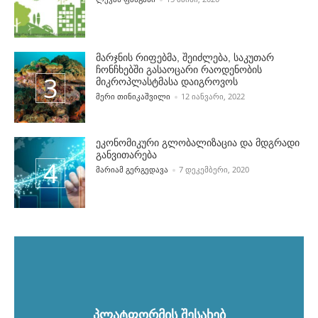
მარჯნის რიფებმა, შეიძლება, საკუთარ
ჩონჩხებში გასაოცარი რაოდენობის
მიკროპლასტმასა დაიგროვოს
POSTED BY
ᲛᲔᲠᲘ ᲗᲘᲜᲘᲙᲐᲨᲕᲘᲚᲘ
12 ᲘᲐᲜᲕᲐᲠᲘ, 2022
ეკონომიკური გლობალიზაცია და მდგრადი
განვითარება
POSTED BY
ᲛᲐᲠᲘᲐᲛ ᲒᲔᲠᲒᲔᲓᲐᲕᲐ
7 ᲓᲔᲙᲔᲛᲑᲔᲠᲘ, 2020
პლატფორმის შესახებ