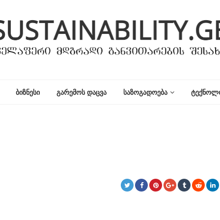
ᲑᲘᲖᲜᲔᲡᲘ
ᲒᲐᲠᲔᲛᲝᲡ ᲓᲐᲪᲕᲐ
ᲡᲐᲖᲝᲒᲐᲓᲝᲔᲑᲐ
ᲢᲔᲥᲜᲝᲚ