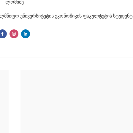
ელმწიფო უნივერსიტეტის ეკონომიკის ფაკულტეტის სტუდენტ