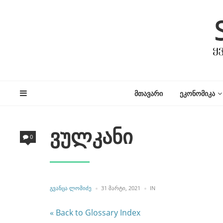
ᲛᲗᲐᲕᲐᲠᲘ
ᲔᲙᲝᲜᲝᲛᲘᲙᲐ
ვულკანი
0
POSTED
POSTED
ᲒᲕᲐᲜᲪᲐ ᲚᲝᲛᲘᲫᲔ
31 ᲛᲐᲠᲢᲘ, 2021
IN
BY
IN
« Back to Glossary Index