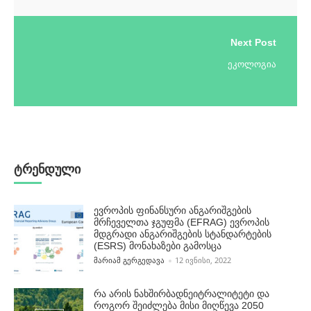
Next Post
ეკოლოგია
ტრენდული
ევროპის ფინანსური ანგარიშგების
მრჩეველთა ჯგუფმა (EFRAG) ევროპის
მდგრადი ანგარიშგების სტანდარტების
(ESRS) მონახაზები გამოსცა
POSTED BY
ᲛᲐᲠᲘᲐᲛ ᲒᲔᲠᲒᲔᲓᲐᲕᲐ
12 ᲘᲕᲜᲘᲡᲘ, 2022
რა არის ნახშირბადნეიტრალიტეტი და
როგორ შეიძლება მისი მიღწევა 2050