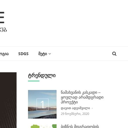
ᲝᲒᲘᲐ
SDGS
ᲛᲔᲢᲘ
ტრენდული
ნამახვანის კასკადი –
ყოვლად არამდგრადი
პროექტი
POSTED BY
ᲓᲐᲕᲘᲗ ᲐᲓᲔᲘᲨᲕᲘᲚᲘ
29 ᲜᲝᲔᲛᲑᲔᲠᲘ, 2020
ბიზნეს მდგრადობის