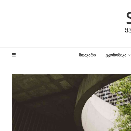
ᲛᲗᲐᲕᲐᲠᲘ
ᲔᲙᲝᲜᲝᲛᲘᲙᲐ