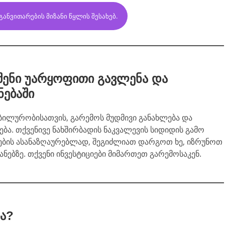
ᲐᲜᲕᲘᲗᲐᲠᲔᲑᲘᲡ ᲛᲘᲖᲐᲜᲘ ᲬᲧᲚᲘᲡ ᲨᲔᲡᲐᲮᲔᲑ.
შენი უარყოფითი გავლენა და
ნებაში
ბილურობისათვის, გარემოს მუდმივი განახლება და
ბა. თქვენივე ნახშირბადის ნაკვალევის სიდიდის გამო
ების ასანაზღაურებლად, შეგიძლიათ დარგოთ ხე, იზრუნოთ
ანებზე. თქვენი ინვესტიციები მიმართეთ გარემოსაკენ.
ია?