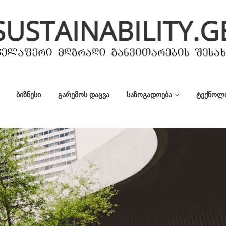
ᲑᲘᲖᲜᲔᲡᲘ
ᲒᲐᲠᲔᲛᲝᲡ ᲓᲐᲪᲕᲐ
ᲡᲐᲖᲝᲒᲐᲓᲝᲔᲑᲐ
ᲢᲔᲥᲜᲝᲚ