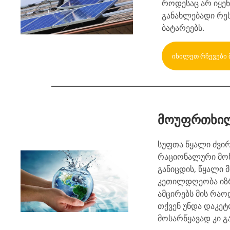
როდესაც არ იყენ
განახლებადი რე
ბატარეებს.
ᲘᲮᲘᲚᲔᲗ ᲠᲩᲔᲕᲔᲑᲘ 
მოუფრთხი
სუფთა წყალი ძვირ
რაციონალური მოხ
განიცდის, წყალი 
კეთილდღეობა იზრდ
ამცირებს მის რაო
თქვენ უნდა დაკეტ
მოსარწყავად კი გ