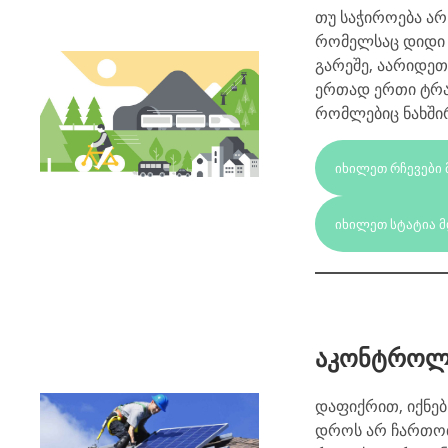
თუ საჭიროება არ
რომელსაც დიდი ნ
გარეშე, აარიდეთ
ერთად ერთი ტრან
რომლებიც ნახში
ᲘᲮᲘᲚᲔᲗ ᲠᲩᲔᲕᲔᲑᲘ
ᲘᲮᲘᲚᲔᲗ ᲡᲢᲐᲢᲘᲐ 
აკონტროლე
დაფიქრით, იქნებ
დროს არ ჩართოთ