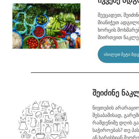
იკვებე მდ
შეეცადეთ, შეიძ
მიანიჭეთ ადგილო
ხორცის მოხმარებ
მიირთვით ნაკლე
ᲘᲮᲘᲚᲔᲗ ᲛᲔᲢᲘ ᲛᲓᲒ
შეიძინე ნაკ
ნივთების არარაცი
შესაბამისად, გარე
რამდენიმე დღის გა
საჭიროებას? თუ პას
ან ხარისხიან მეორ