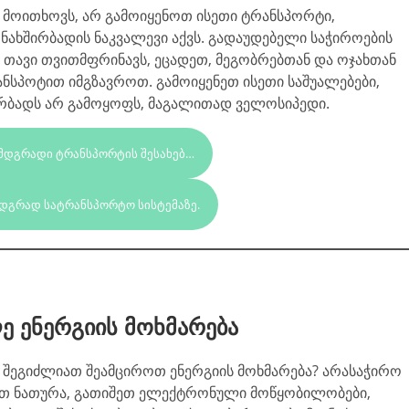
 მოითხოვს, არ გამოიყენოთ ისეთი ტრანსპორტი,
ახშირბადის ნაკვალევი აქვს. გადაუდებელი საჭიროების
 თავი თვითმფრინავს, ეცადეთ, მეგობრებთან და ოჯახთან
სპოტით იმგზავროთ. გამოიყენეთ ისეთი საშუალებები,
რბადს არ გამოყოფს, მაგალითად ველოსიპედი.
 ᲛᲓᲒᲠᲐᲓᲘ ᲢᲠᲐᲜᲡᲞᲝᲠᲢᲘᲡ ᲨᲔᲡᲐᲮᲔᲑ…
ᲛᲓᲒᲠᲐᲓ ᲡᲐᲢᲠᲐᲜᲡᲞᲝᲠᲢᲝ ᲡᲘᲡᲢᲔᲛᲐᲖᲔ.
 ენერგიის მოხმარება
 შეგიძლიათ შეამციროთ ენერგიის მოხმარება? არასაჭირო
 ნათურა, გათიშეთ ელექტრონული მოწყობილობები,