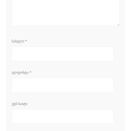
ᲡᲐᲮᲔᲚᲘ
*
ᲔᲚᲤᲝᲡᲢᲐ
*
ᲕᲔᲑ-ᲡᲐᲘᲢᲘ