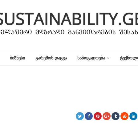
ᲑᲘᲖᲜᲔᲡᲘ
ᲒᲐᲠᲔᲛᲝᲡ ᲓᲐᲪᲕᲐ
ᲡᲐᲖᲝᲒᲐᲓᲝᲔᲑᲐ
ᲢᲔᲥᲜᲝᲚ