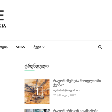
ᲝᲒᲘᲐ
SDGS
ᲛᲔᲢᲘ
ტრენდული
რატომ იწურება მსოფლიოში
ქვიშა?
POSTED BY
ᲐᲓᲛᲘᲜᲘᲡᲢᲠᲐᲢᲝᲠᲘ
26 ᲐᲞᲠᲘᲚᲘ, 2022
რატომ ირჩევენ ადამიანები