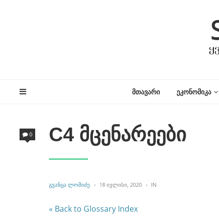
ᲛᲗᲐᲕᲐᲠᲘ
ᲔᲙᲝᲜᲝᲛᲘᲙᲐ
C4 მცენარეები
0
POSTED
POSTED
ᲒᲕᲐᲜᲪᲐ ᲚᲝᲛᲘᲫᲔ
18 ᲘᲕᲚᲘᲡᲘ, 2020
IN
BY
IN
« Back to Glossary Index