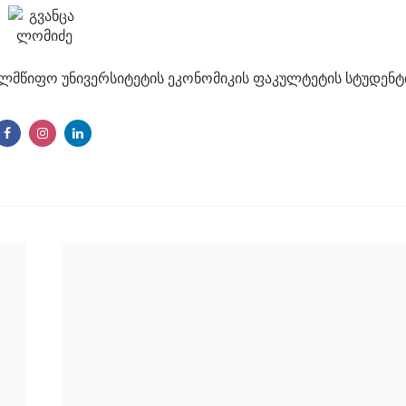
ელმწიფო უნივერსიტეტის ეკონომიკის ფაკულტეტის სტუდენტ