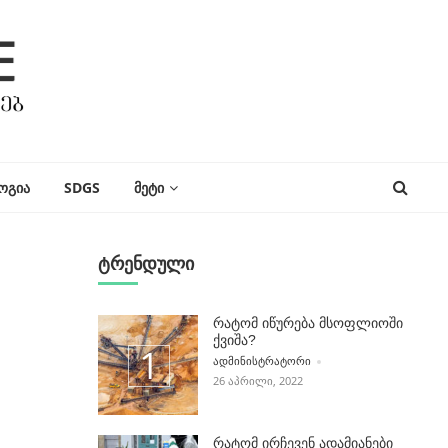
ᲝᲒᲘᲐ
SDGS
ᲛᲔᲢᲘ
ტრენდული
რატომ იწურება მსოფლიოში
ქვიშა?
POSTED BY
ᲐᲓᲛᲘᲜᲘᲡᲢᲠᲐᲢᲝᲠᲘ
26 ᲐᲞᲠᲘᲚᲘ, 2022
რატომ ირჩევენ ადამიანები