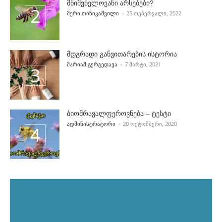
მნიშვნელოვანი არსებები?
POSTED BY
ᲛᲔᲠᲘ ᲗᲘᲜᲘᲙᲐᲨᲕᲘᲚᲘ
25 ᲗᲔᲑᲔᲠᲕᲐᲚᲘ, 2022
მდგრადი განვითარების ისტორია
POSTED BY
ᲛᲐᲠᲘᲐᲛ ᲒᲔᲠᲒᲔᲓᲐᲕᲐ
7 ᲛᲐᲠᲢᲘ, 2021
ბიომრავალფეროვნება – ტესტი
POSTED BY
ᲐᲓᲛᲘᲜᲘᲡᲢᲠᲐᲢᲝᲠᲘ
20 ᲝᲥᲢᲝᲛᲑᲔᲠᲘ, 2020