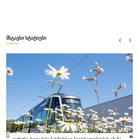
მსგავსი სტატიები
ფინური ქალაქები ნახშირბად ნეიტრალურობის გზაზე