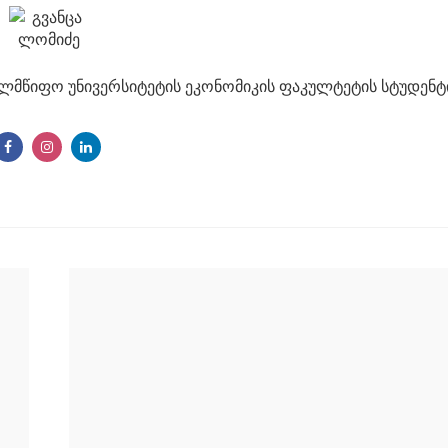
ელმწიფო უნივერსიტეტის ეკონომიკის ფაკულტეტის სტუდენტ