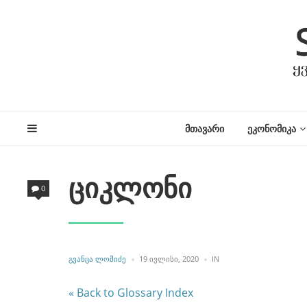
ᲛᲗᲐᲕᲐᲠᲘ
ᲔᲙᲝᲜᲝᲛᲘᲙᲐ
ციკლონი
0
POSTED
POSTED
ᲒᲕᲐᲜᲪᲐ ᲚᲝᲛᲘᲫᲔ
19 ᲘᲕᲚᲘᲡᲘ, 2020
IN
BY
IN
« Back to Glossary Index