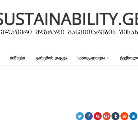
ᲑᲘᲖᲜᲔᲡᲘ
ᲒᲐᲠᲔᲛᲝᲡ ᲓᲐᲪᲕᲐ
ᲡᲐᲖᲝᲒᲐᲓᲝᲔᲑᲐ
ᲢᲔᲥᲜᲝᲚ