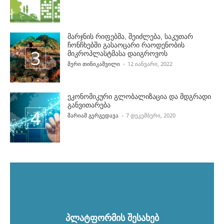
მარჯნის რიფებმა, შეიძლება, საკუთარ
ჩონჩხებში გასაოცარი რაოდენობის
მიკროპლასტმასა დაიგროვოს
POSTED BY
ᲛᲔᲠᲘ ᲗᲘᲜᲘᲙᲐᲨᲕᲘᲚᲘ
12 ᲘᲐᲜᲕᲐᲠᲘ, 2022
ეკონომიკური გლობალიზაცია და მდგრადი
განვითარება
POSTED BY
ᲛᲐᲠᲘᲐᲛ ᲒᲔᲠᲒᲔᲓᲐᲕᲐ
7 ᲓᲔᲙᲔᲛᲑᲔᲠᲘ, 2020
პლატფორმის შესახებ