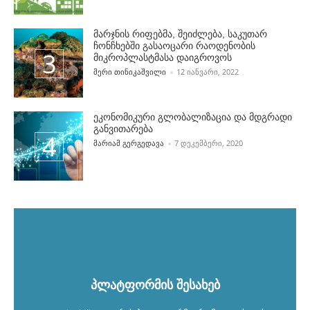
მარჯნის რიფებმა, შეიძლება, საკუთარ
ჩონჩხებში გასაოცარი რაოდენობის
მიკროპლასტმასა დაიგროვოს
POSTED BY
ᲛᲔᲠᲘ ᲗᲘᲜᲘᲙᲐᲨᲕᲘᲚᲘ
12 ᲘᲐᲜᲕᲐᲠᲘ, 2022
ეკონომიკური გლობალიზაცია და მდგრადი
განვითარება
POSTED BY
ᲛᲐᲠᲘᲐᲛ ᲒᲔᲠᲒᲔᲓᲐᲕᲐ
7 ᲓᲔᲙᲔᲛᲑᲔᲠᲘ, 2020
პლატფორმის შესახებ