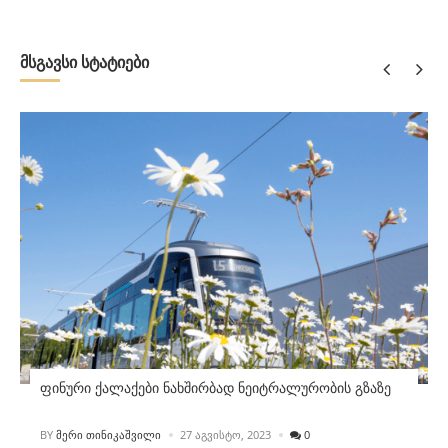
მსგავსი სტატიები
ფინური ქალაქები ნახშირბად ნეიტრალურობის გზაზე
POSTED
BY
ᲛᲔᲠᲘ ᲗᲘᲜᲘᲙᲐᲨᲕᲘᲚᲘ
27 ᲐᲒᲕᲘᲡᲢᲝ, 2023
0