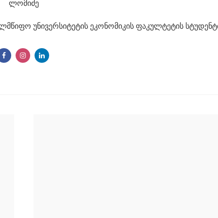
ელმწიფო უნივერსიტეტის ეკონომიკის ფაკულტეტის სტუდენტ