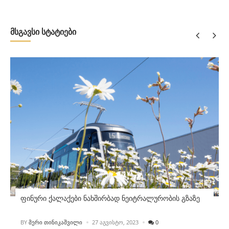
მსგავსი სტატიები
ფინური ქალაქები ნახშირბად ნეიტრალურობის გზაზე
POSTED
BY
ᲛᲔᲠᲘ ᲗᲘᲜᲘᲙᲐᲨᲕᲘᲚᲘ
27 ᲐᲒᲕᲘᲡᲢᲝ, 2023
0