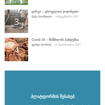
ცირკი – ცხოველთა ჯოჯოხეთი
POSTED BY
ᲑᲔᲥᲐ ᲑᲐᲘᲐᲨᲕᲘᲚᲘ
4 ᲓᲔᲙᲔᲛᲑᲔᲠᲘ, 2021
Covid-19 – შიმშილის პანდემია
POSTED BY
ᲒᲕᲐᲜᲪᲐ ᲚᲝᲛᲘᲫᲔ
27 ᲗᲔᲑᲔᲠᲕᲐᲚᲘ, 2021
პლატფორმის შესახებ