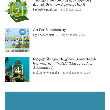
7 ინოვაციური პროექტი, რომლებიც
ქალაქებს უფრო მდგრადს ხდის
POSTED BY
ᲛᲐᲠᲘᲐᲛ ᲓᲐᲓᲣᲜᲐᲫᲔ
4 ᲘᲐᲜᲕᲐᲠᲘ, 2021
Act For Sustainability
POSTED BY
ᲑᲔᲥᲐ ᲑᲐᲘᲐᲨᲕᲘᲚᲘ
16 ᲝᲥᲢᲝᲛᲑᲔᲠᲘ, 2020
წყალქვეშა ეკოსისტემების გადარჩენის
ხელოვნება – “MUSA” (Museo de Arte
Subacuático)
POSTED BY
ᲗᲐᲛᲐᲠ ᲒᲕᲔᲚᲔᲡᲘᲐᲜᲘ
13 ᲗᲔᲑᲔᲠᲕᲐᲚᲘ, 2023