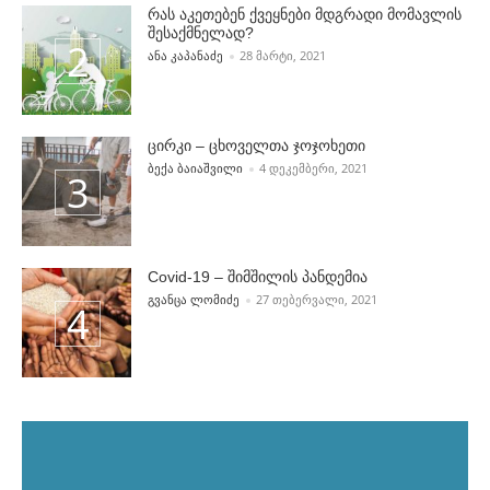
რას აკეთებენ ქვეყნები მდგრადი მომავლის
შესაქმნელად?
POSTED BY
ᲐᲜᲐ ᲙᲐᲞᲐᲜᲐᲫᲔ
28 ᲛᲐᲠᲢᲘ, 2021
ცირკი – ცხოველთა ჯოჯოხეთი
POSTED BY
ᲑᲔᲥᲐ ᲑᲐᲘᲐᲨᲕᲘᲚᲘ
4 ᲓᲔᲙᲔᲛᲑᲔᲠᲘ, 2021
Covid-19 – შიმშილის პანდემია
POSTED BY
ᲒᲕᲐᲜᲪᲐ ᲚᲝᲛᲘᲫᲔ
27 ᲗᲔᲑᲔᲠᲕᲐᲚᲘ, 2021