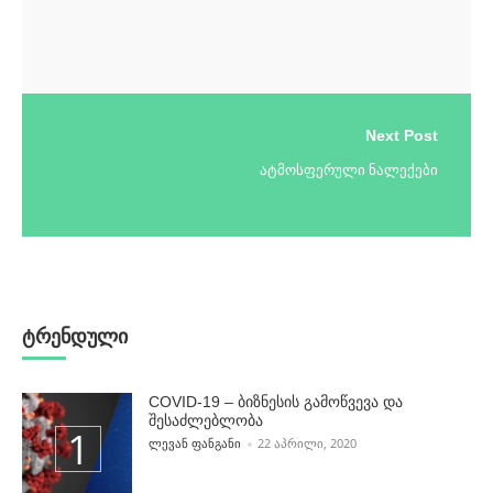
Next Post
ატმოსფერული ნალექები
ტრენდული
COVID-19 – ბიზნესის გამოწვევა და
შესაძლებლობა
POSTED BY
ᲚᲔᲕᲐᲜ ᲤᲐᲜᲒᲐᲜᲘ
22 ᲐᲞᲠᲘᲚᲘ, 2020