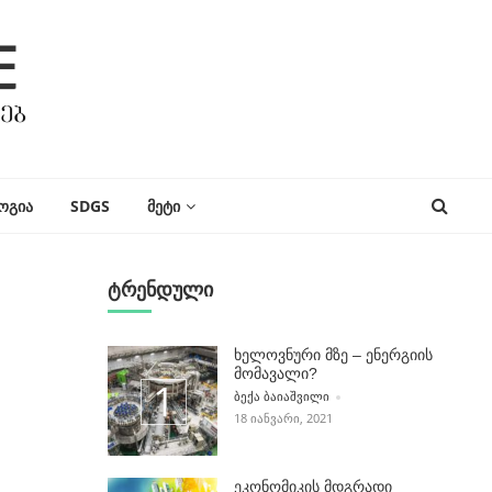
ᲝᲒᲘᲐ
SDGS
ᲛᲔᲢᲘ
ტრენდული
ხელოვნური მზე – ენერგიის
მომავალი?
POSTED BY
ᲑᲔᲥᲐ ᲑᲐᲘᲐᲨᲕᲘᲚᲘ
18 ᲘᲐᲜᲕᲐᲠᲘ, 2021
ეკონომიკის მდგრადი