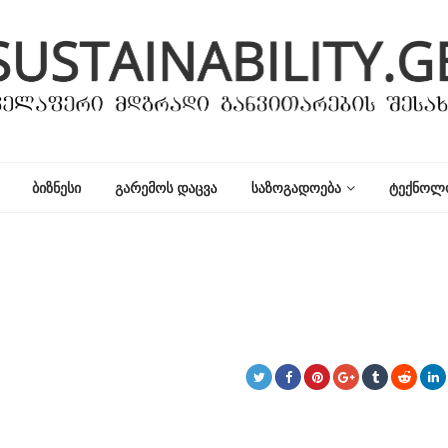
ᲑᲘᲖᲜᲔᲡᲘ
ᲒᲐᲠᲔᲛᲝᲡ ᲓᲐᲪᲕᲐ
ᲡᲐᲖᲝᲒᲐᲓᲝᲔᲑᲐ
ᲢᲔᲥᲜᲝᲚ