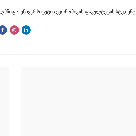
ელმწიფო უნივერსიტეტის ეკონომიკის ფაკულტეტის სტუდენტ