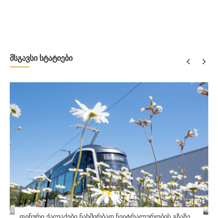
მსგავსი სტატიები
ფინური ქალაქები ნახშირბად ნეიტრალურობის გზაზე