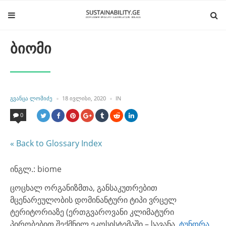
ბიომი
POSTED
POSTED
ᲒᲕᲐᲜᲪᲐ ᲚᲝᲛᲘᲫᲔ
18 ᲘᲕᲚᲘᲡᲘ, 2020
IN
BY
IN
0
« Back to Glossary Index
ინგლ.: biome
ცოცხალ ორგანიზმთა, განსაკუთრებით
მცენარეულობის დომინანტური ტიპი ვრცელ
ტერიტორიაზე (ერთგვაროვანი კლიმატური
პირობებით შექმნილ ეკოსისტემაში – სავანა,
ტუნდრა
,