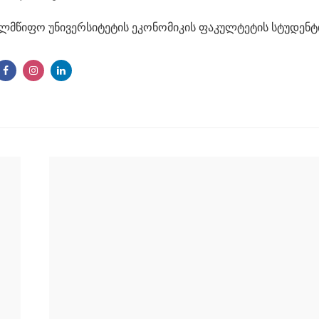
ელმწიფო უნივერსიტეტის ეკონომიკის ფაკულტეტის სტუდენტ