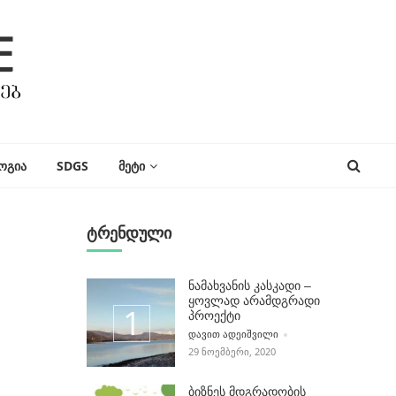
ᲝᲒᲘᲐ
SDGS
ᲛᲔᲢᲘ
ტრენდული
ნამახვანის კასკადი –
ყოვლად არამდგრადი
პროექტი
POSTED BY
ᲓᲐᲕᲘᲗ ᲐᲓᲔᲘᲨᲕᲘᲚᲘ
29 ᲜᲝᲔᲛᲑᲔᲠᲘ, 2020
ბიზნეს მდგრადობის