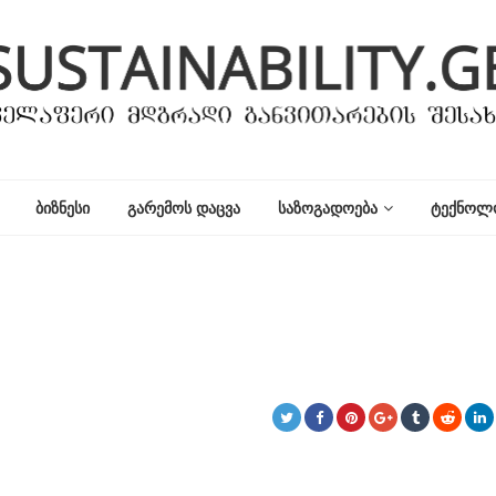
ᲑᲘᲖᲜᲔᲡᲘ
ᲒᲐᲠᲔᲛᲝᲡ ᲓᲐᲪᲕᲐ
ᲡᲐᲖᲝᲒᲐᲓᲝᲔᲑᲐ
ᲢᲔᲥᲜᲝᲚ