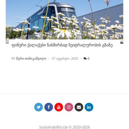
ფინური ქალაქები ნახშირბად ნეიტრალურობის გზაზე
POSTED
BY
ᲛᲔᲠᲘ ᲗᲘᲜᲘᲙᲐᲨᲕᲘᲚᲘ
27 ᲐᲒᲕᲘᲡᲢᲝ, 2023
0
Sustainability.Ge © 2020-2026