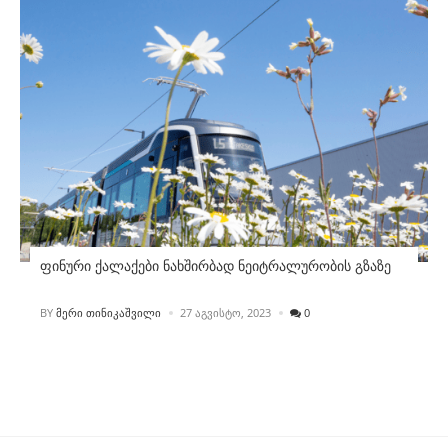
ფინური ქალაქები ნახშირბად ნეიტრალურობის გზაზე
POSTED
BY
ᲛᲔᲠᲘ ᲗᲘᲜᲘᲙᲐᲨᲕᲘᲚᲘ
27 ᲐᲒᲕᲘᲡᲢᲝ, 2023
0