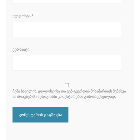
ᲔᲚᲤᲝᲡᲢᲐ
*
ᲕᲔᲑ-ᲡᲐᲘᲢᲘ
ᲩᲔᲛᲘ ᲡᲐᲮᲔᲚᲘᲡ. ᲔᲚᲤᲝᲡᲢᲘᲡᲐ ᲓᲐ ᲕᲔᲑ-ᲒᲕᲔᲠᲓᲘᲡ ᲛᲘᲡᲐᲛᲐᲠᲗᲘᲡ ᲨᲔᲜᲐᲮᲕᲐ
ᲐᲛ ᲑᲠᲐᲣᲖᲔᲠᲨᲘ ᲨᲔᲛᲓᲒᲝᲛᲨᲘ ᲙᲝᲛᲔᲜᲢᲐᲠᲔᲑᲨᲘ ᲒᲐᲛᲝᲡᲐᲧᲔᲜᲔᲑᲚᲐᲓ.