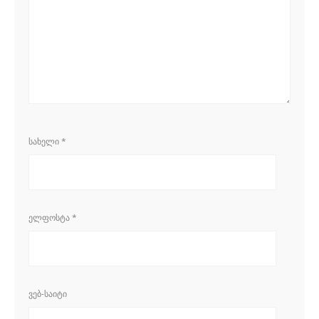
ᲡᲐᲮᲔᲚᲘ
*
ᲔᲚᲤᲝᲡᲢᲐ
*
ᲕᲔᲑ-ᲡᲐᲘᲢᲘ