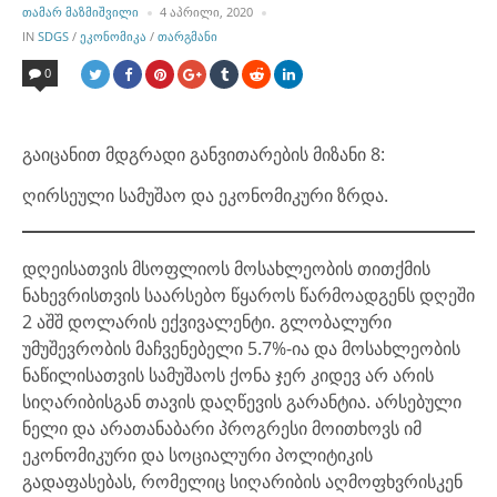
POSTED
ᲗᲐᲛᲐᲠ ᲛᲐᲖᲛᲘᲨᲕᲘᲚᲘ
4 ᲐᲞᲠᲘᲚᲘ, 2020
BY
POSTED
IN
SDGS
/
ᲔᲙᲝᲜᲝᲛᲘᲙᲐ
/
ᲗᲐᲠᲒᲛᲐᲜᲘ
IN
0
გაიცანით მდგრადი განვითარების მიზანი 8:
ღირსეული სამუშაო და ეკონომიკური ზრდა.
დღეისათვის მსოფლიოს მოსახლეობის თითქმის
ნახევრისთვის საარსებო წყაროს წარმოადგენს დღეში
2 აშშ დოლარის ექვივალენტი. გლობალური
უმუშევრობის მაჩვენებელი 5.7%-ია და მოსახლეობის
ნაწილისათვის სამუშაოს ქონა ჯერ კიდევ არ არის
სიღარიბისგან თავის დაღწევის გარანტია. არსებული
ნელი და არათანაბარი პროგრესი მოითხოვს იმ
ეკონომიკური და სოციალური პოლიტიკის
გადაფასებას, რომელიც სიღარიბის აღმოფხვრისკენ