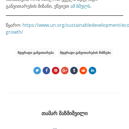
განვითარების მიზანი, ეწვიეთ
ამ ბმულს
.
წყარო:
https://www.un.org/sustainabledevelopment/ec
growth/
ᲛᲓᲒᲠᲐᲓᲘ ᲒᲐᲜᲕᲘᲗᲐᲠᲔᲑᲐ
ᲛᲓᲒᲠᲐᲓᲘ ᲒᲐᲜᲕᲘᲗᲐᲠᲔᲑᲘᲡ ᲛᲘᲖᲜᲔᲑᲘ
თამარ მაზმიშვილი