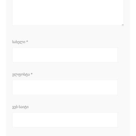
ᲡᲐᲮᲔᲚᲘ
*
ᲔᲚᲤᲝᲡᲢᲐ
*
ᲕᲔᲑ-ᲡᲐᲘᲢᲘ