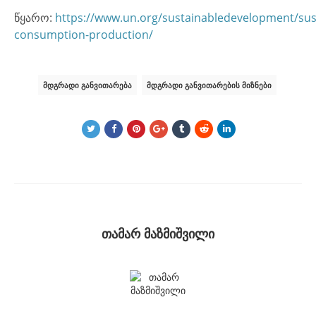
წყარო:
https://www.un.org/sustainabledevelopment/sus
consumption-production/
ᲛᲓᲒᲠᲐᲓᲘ ᲒᲐᲜᲕᲘᲗᲐᲠᲔᲑᲐ
ᲛᲓᲒᲠᲐᲓᲘ ᲒᲐᲜᲕᲘᲗᲐᲠᲔᲑᲘᲡ ᲛᲘᲖᲜᲔᲑᲘ
თამარ მაზმიშვილი