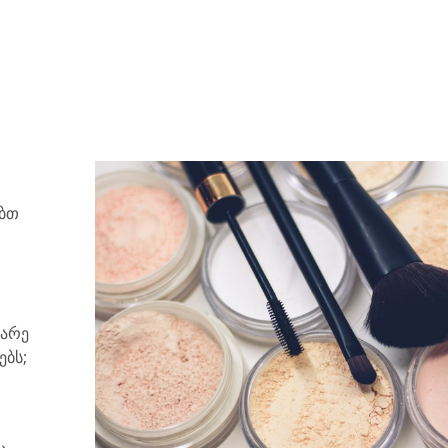
ებთ
იარე
ებს;