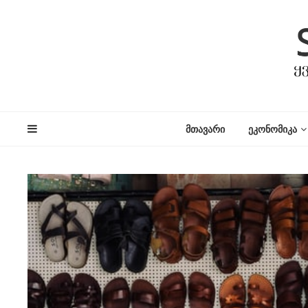
ᲛᲗᲐᲕᲐᲠᲘ
ᲔᲙᲝᲜᲝᲛᲘᲙᲐ