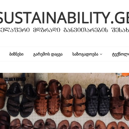
ᲑᲘᲖᲜᲔᲡᲘ
ᲒᲐᲠᲔᲛᲝᲡ ᲓᲐᲪᲕᲐ
ᲡᲐᲖᲝᲒᲐᲓᲝᲔᲑᲐ
ᲢᲔᲥᲜᲝᲚ