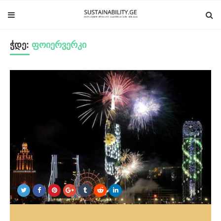
ჭდე:
ფოიერვერკი