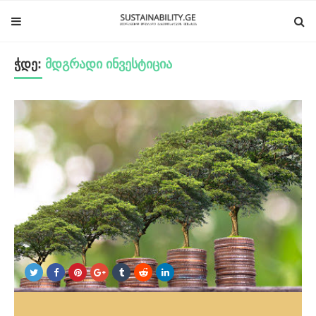
ჭდე:
მდგრადი ინვესტიცია