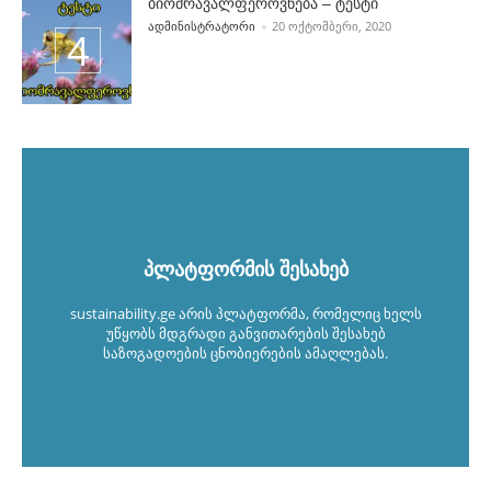
ბიომრავალფეროვნება – ტესტი
POSTED BY
ᲐᲓᲛᲘᲜᲘᲡᲢᲠᲐᲢᲝᲠᲘ
20 ᲝᲥᲢᲝᲛᲑᲔᲠᲘ, 2020
პლატფორმის შესახებ
sustainability.ge არის პლატფორმა, რომელიც ხელს
უწყობს მდგრადი განვითარების შესახებ
საზოგადოების ცნობიერების ამაღლებას.