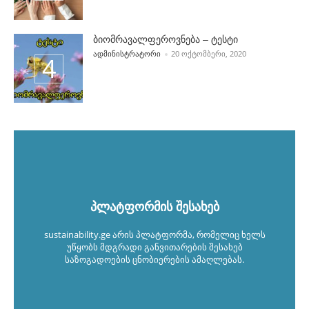
ბიომრავალფეროვნება – ტესტი
POSTED BY
ᲐᲓᲛᲘᲜᲘᲡᲢᲠᲐᲢᲝᲠᲘ
20 ᲝᲥᲢᲝᲛᲑᲔᲠᲘ, 2020
პლატფორმის შესახებ
sustainability.ge არის პლატფორმა, რომელიც ხელს
უწყობს მდგრადი განვითარების შესახებ
საზოგადოების ცნობიერების ამაღლებას.