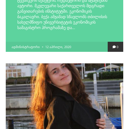
ტექნიკური მენეჯერი, რედაქტორი და სტატიების
ავტორი. მკვლევარი საქართველოს მდგრადი
განვითარების ინსტიტუტში. ეკონომიკის
ბაკალავრი. ბექა ამჟამად სწავლობს თბილისის
სახელმწიფო უნივერსიტეტის ეკონომიკის
სამაგისტრო პროგრამაზე და…
POSTED
ᲐᲓᲛᲘᲜᲘᲡᲢᲠᲐᲢᲝᲠᲘ
12 ᲐᲞᲠᲘᲚᲘ, 2020
0
BY