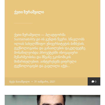
ქეთი ზურაშვილი
ქეთი ზურაშვილი — პლატფორმა
Sustainability.ge-ის გუნდის წევრი. სწავლობს
ილიას სახელმწიფო უნივერსიტეტის ბიზნესის,
ტექნოლოგიისა და განათლების ფაკულტეტზე.
მონაწილეობდა პროექტებში ინოვაციური
მეწარმეობისა და მწვანე ეკონომიკის
მიმართულებით. აინტერესებს ციფრული
ტექნოლოგიები და გავლილი აქვს…
POSTED
ᲑᲔᲥᲐ ᲑᲐᲘᲐᲨᲕᲘᲚᲘ
31 ᲘᲐᲜᲕᲐᲠᲘ, 2021
0
BY